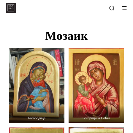
Мозаик
Богородица
Богородица Пећка