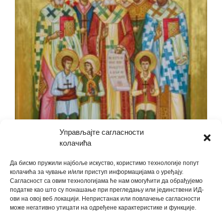
Управљајте сагласности
колачића
Да бисмо пружили најбоље искуство, користимо технологије попут
Јасеновачки новомученици
колачића за чување и/или приступ информацијама о уређају.
Сагласност са овим технологијама ће нам омогућити да обрађујемо
податке као што су понашање при прегледању или јединствени ИД-
ови на овој веб локацији. Непристанак или повлачење сагласности
може негативно утицати на одређене карактеристике и функције.