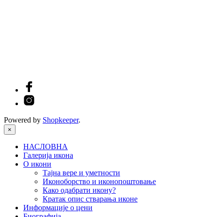
Powered by
Shopkeeper
.
×
НАСЛОВНА
Галерија икона
О икони
Тајна вере и уметности
Иконоборство и иконопоштовање
Како одабрати икону?
Кратак опис стварања иконе
Информације о цени
Биографија