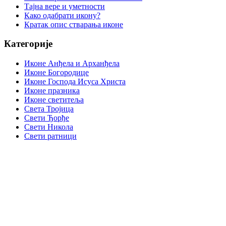
Тајна вере и уметности
Како одабрати икону?
Кратак опис стварања иконе
Категорије
Иконе Анђела и Арханђела
Иконе Богородице
Иконе Господа Исуса Христа
Иконе празника
Иконе светитеља
Света Тројица
Свети Ђорђе
Свети Никола
Свети ратници