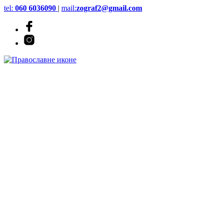
tel:
060 6036090
|
mail:
zograf2@gmail.com