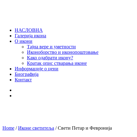
НАСЛОВНА
Галерија икона
О икони
Тајна вере и уметности
Иконоборство и иконопоштовање
Како одабрати икону?
Кратак опис стварања иконе
Информације о цени
Биографија
Контакт
Home
/
Иконе светитеља
/
Свети Петар и Февронија