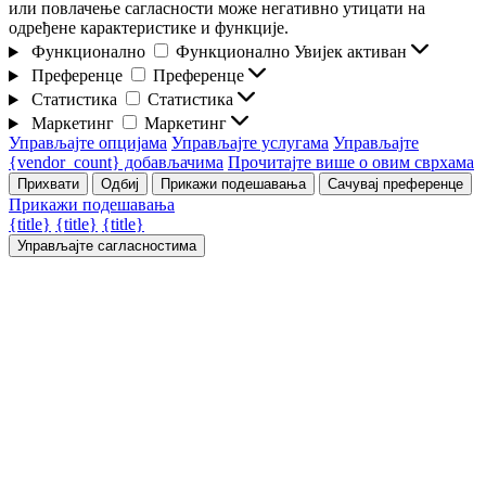
или повлачење сагласности може негативно утицати на
одређене карактеристике и функције.
Функционално
Функционално
Увијек активан
Преференце
Преференце
Статистика
Статистика
Маркетинг
Маркетинг
Управљајте опцијама
Управљајте услугама
Управљајте
{vendor_count} добављачима
Прочитајте више о овим сврхама
Прихвати
Одбиј
Прикажи подешавања
Сачувај преференце
Прикажи подешавања
{title}
{title}
{title}
Управљајте сагласностима