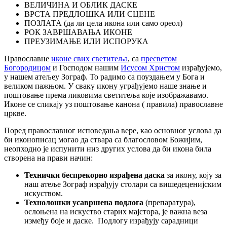
ВЕЛИЧИНА И ОБЛИК ДАСКЕ
ВРСТА ПРЕДЛОШКА ИЛИ СЦЕНЕ
ПОЗЛАТА (да ли цела икона или само ореол)
РОК ЗАВРШАВАЊА ИКОНЕ
ПРЕУЗИМАЊЕ ИЛИ ИСПОРУКА
Православне
иконе свих светитеља
, са
пресветом
Богородицом
и Господом нашим
Исусом Христом
израђујемо,
у нашем атељеу Зограф. То радимо са поуздањем у Бога и
великом пажњом. У сваку икону уграђујемо наше знање и
поштовање према ликовима светитеља које изображавамо.
Иконе се сликају уз поштовање канона ( правила) православне
цркве.
Поред православног исповедања вере, као основног услова да
би иконописац могао да ствара са благословом Божијим,
неопходно је испунити низ других услова да би икона била
створена на прави начин:
Технички беспрекорно израђена даска
за икону, коју за
наш атеље Зограф израђују столари са вишедеценијским
искуством.
Технолошки усавршена подлога
(препаратура),
ослоњена на искуство старих мајстора, је важна веза
између боје и даске. Подлогу израђују сарадници