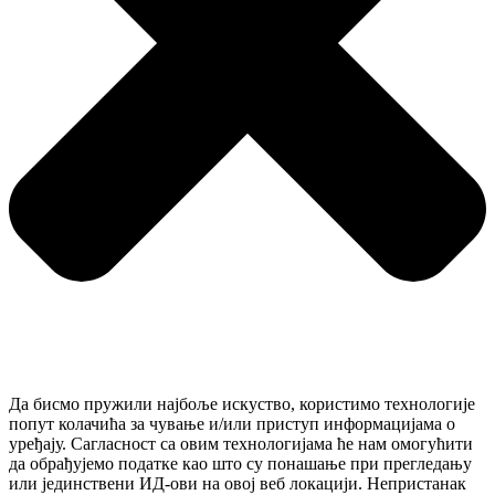
Да бисмо пружили најбоље искуство, користимо технологије
попут колачића за чување и/или приступ информацијама о
уређају. Сагласност са овим технологијама ће нам омогућити
да обрађујемо податке као што су понашање при прегледању
или јединствени ИД-ови на овој веб локацији. Непристанак