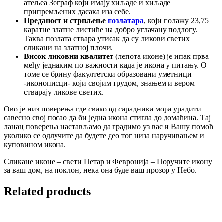
атељеа Зограф који имају хиљаде и хиљаде
припремљених дасака иза себе.
Преданост и стрпљење
позлатара
, који полажу 23,75
каратне златне листиће на добро углачану подлогу.
Таква позлата ствара утисак да су ликови светих
сликани на златној плочи.
Висок ликовни квалитет
(лепота иконе) је ипак прва
међу једнаким по важности када је икона у питању. О
томе се брину факултетски образовани уметници
-иконописци- који својим трудом, знањем и вером
стварају ликове светих.
Ово је низ поверења где свако од сарадника мора урадити
савесно свој посао да би једна икона стигла до домаћина. Тај
ланац поверења настављамо да градимо уз вас и Вашу помоћ
уколико се одлучите да будете део тог низа наручивањем и
куповином икона.
Сликане иконе – свети Петар и Февронија – Поручите икону
за ваш дом, на поклон, нека она буде ваш прозор у Небо.
Related products