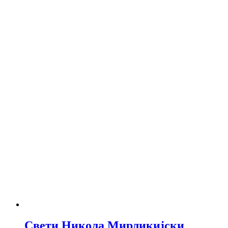
Свети Никола Мирликијски