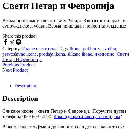
Свети Петар и Февронија
Веома поштовани светитељи у Русији. Заштитници брака и
супружанске љубави. Веома прикладан поклон за младенце
Share this product
Category:
Иконе светитеља
Tags:
ikona
,
poklon za svadbu
,
pravoslavne ikone
,
prodaja ikona
,
slikane ikone
,
иконопис
,
Свети
Петар И февронија
Previous Product
Next Product
Description
Description
Сликане иконе – свети Петар и Февронија- Поручите путем
телефона 060/ 603 60 90.
Како одабрати икону за свој дом
?
Важно је да се чујемо и договоримо око детаља као што су: