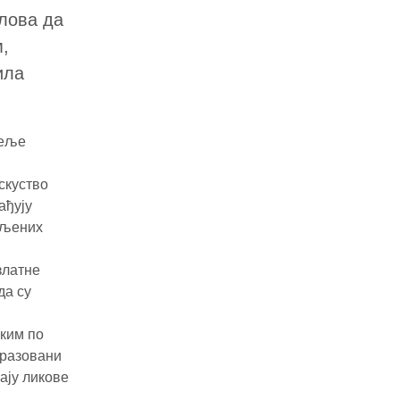
лова да
,
ила
теље
скуство
ађују
мљених
златне
да су
аким по
бразовани
ају ликове