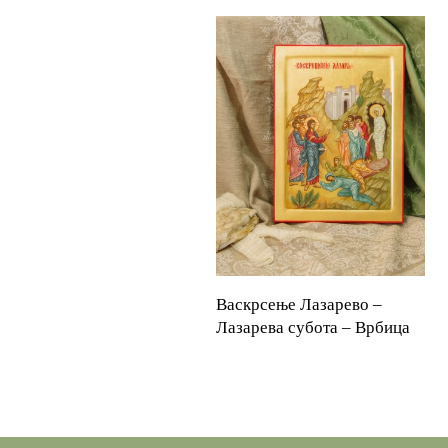
Васкрсење Лазарево –
READ MORE
Лазарева субота – Врбица