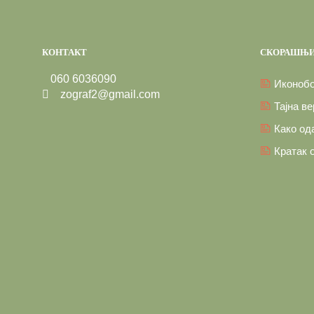
КОНТАКТ
СКОРАШЊИ
060 6036090
Иконобо
zograf2@gmail.com
Тајна в
Како од
Кратак 