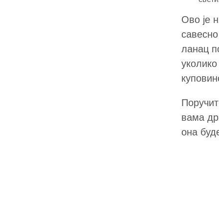
Ово је 
савесно
ланац п
уколико
куповин
Поручит
вама др
она буд