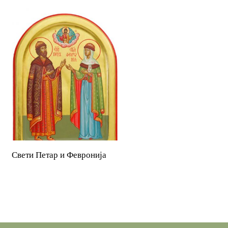
READ MORE
Свети Петар и Февронија