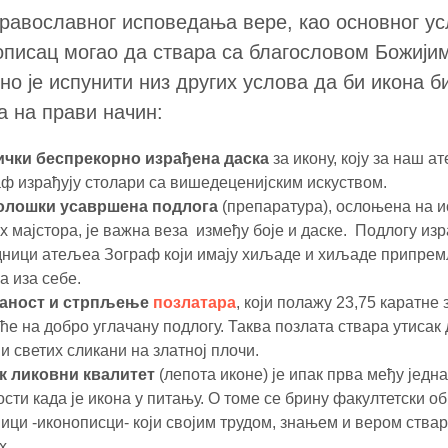
равославног исповедања вере, као основног ус
описац могао да ствара са благословом Божијим
но је испунити низ других услова да би икона б
а на прави начин:
ички беспрекорно израђена даска
за икону, коју за наш а
ф израђују столари са вишедеценијским искуством.
олошки усавршена подлога
(препаратура), ослоњена на и
х мајстора, је важна веза између боје и даске. Подлогу изр
дници атељеа Зограф који имају хиљаде и хиљаде припре
а иза себе.
аност и стрпљење
позлатара
, који полажу 23,75 каратне 
ће на добро углачану подлогу. Таква позлата ствара утисак 
и светих сликани на златној плочи.
к ликовни квалитет
(лепота иконе) је ипак прва међу једн
сти када је икона у питању. О томе се брину факултетски о
ици -иконописци- који својим трудом, знањем и вером ствар
х.