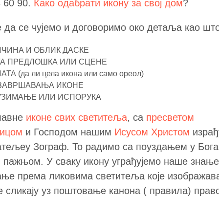
3 60 90.
Како одабрати икону за свој дом
?
е да се чујемо и договоримо око детаља као што
ЧИНА И ОБЛИК ДАСКЕ
А ПРЕДЛОШКА ИЛИ СЦЕНЕ
ТА (да ли цела икона или само ореол)
 ЗАВРШАВАЊА ИКОНЕ
УЗИМАЊЕ ИЛИ ИСПОРУКА
лавне
иконе свих светитеља
, са
пресветом
дицом
и Господом нашим
Исусом Христом
израђ
тељеу Зограф. То радимо са поуздањем у Бога
 пажњом. У сваку икону уграђујемо наше знање
ње према ликовима светитеља које изображав
е сликају уз поштовање канона ( правила) прав