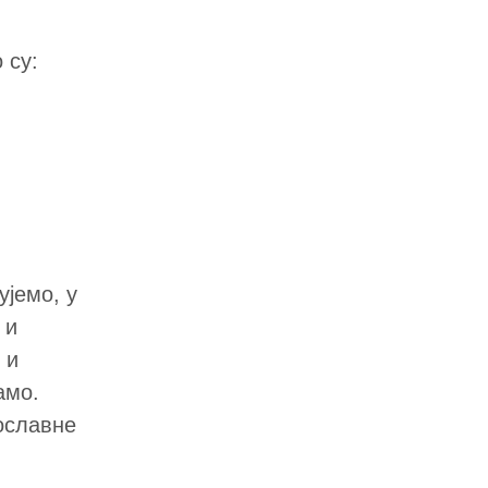
 су:
ујемо, у
 и
 и
амо.
ославне