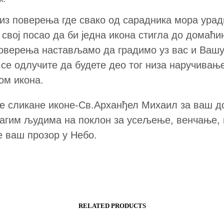
низ поверења где свако од сарадника мора урад
 свој посао да би једна икона стигла до домаћин
оверења настављамо да градимо уз вас и Ваш
 се одлучите да будете део тог низа наручивањ
ом икона.
е сликане иконе-Св.Арханђел Михаил за ваш д
агим људима на поклон за усељење, венчање, 
е ваш прозор у Небо.
RELATED PRODUCTS