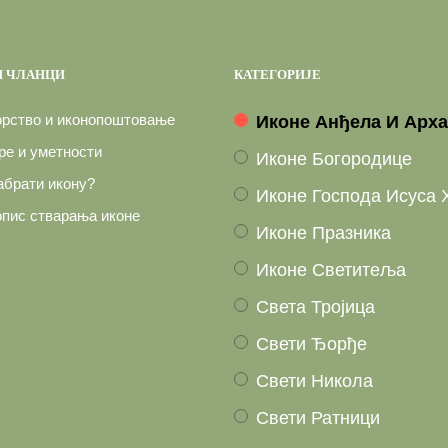
 ЧЛАНЦИ
КАТЕГОРИЈЕ
рство и иконопоштовање
Иконе Анђела И Арх
ере и уметности
Иконе Богородице
абрати икону?
Иконе Господа Исуса 
опис стварања иконе
Иконе Празника
Иконе Светитеља
Света Тројица
Свети Ђорђе
Свети Никола
Свети Ратници