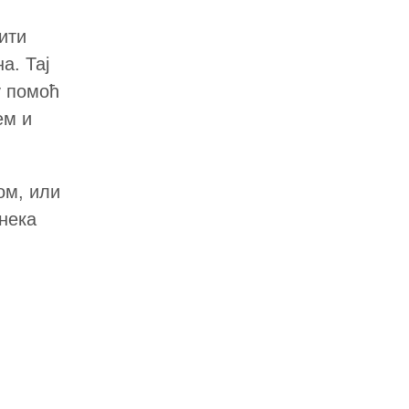
ити
а. Тај
у помоћ
ем и
ом, или
нека