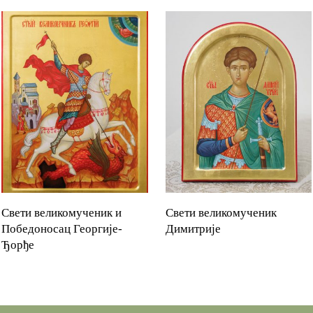
Свети великомученик и
Свети великомученик
READ MORE
Победоносац Георгије-
Димитрије
READ MORE
Ђорђе