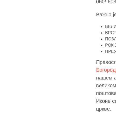
060/ 60
Важно ј
ВЕЛИ
ВРСТ
ПОЗЛА
РОК
ПРЕ
Правос
Богоро
нашем а
великом
поштова
Иконе с
цркве.