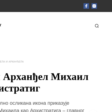
Т
ЕЛА И АРХАНЂЕЛА
 Арханђел Михаил
истратиг
лно осликана икона приказује
ихаила као Архистратига – главног