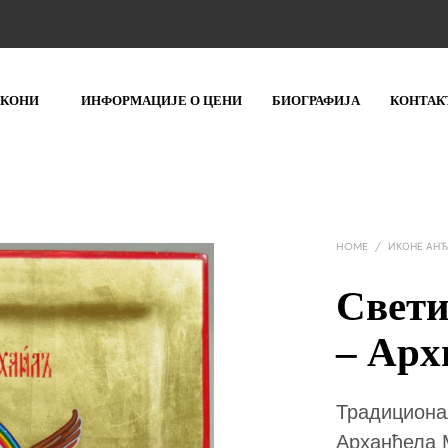
ИКОНИ
ИНФОРМАЦИЈЕ О ЦЕНИ
БИОГРАФИЈА
КОНТАК
HOME
/
ИКОНЕ АНЂ
Свети
– Арх
Традициона
Арханђела М