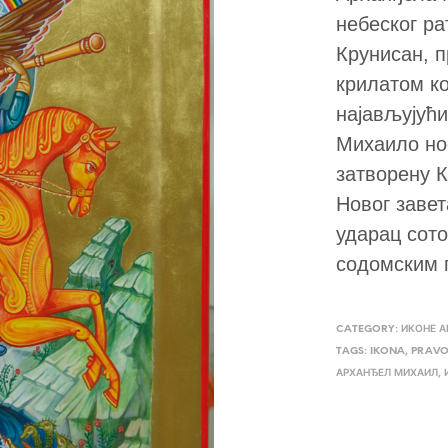
небеског ра
Крунисан, п
крилатом к
најављујући
Михаило нос
затворену 
Новог заве
ударац сото
содомским 
CATEGORY:
ИКОНЕ А
TAGS:
IKONA
,
PRAVO
АРХАНЂЕЛ МИХАИЛ
,