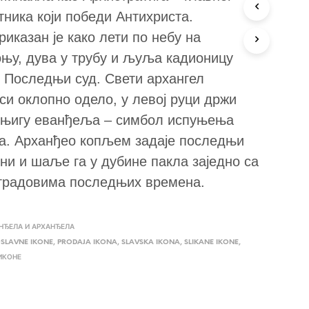
тника који победи Антихриста.
риказан је како лети по небу на
оњу, дува у трубу и љуља кадионицу
 Последњи суд. Свети архангел
и оклопно одело, у левој руци држи
Књигу еванђеља – симбол испуњења
та. Арханђео копљем задаје последњи
ни и шаље га у дубине пакла заједно са
градовима последњих времена.
НЂЕЛА И АРХАНЂЕЛА
SLAVNE IKONE
,
PRODAJA IKONA
,
SLAVSKA IKONA
,
SLIKANE IKONE
,
ИКОНЕ