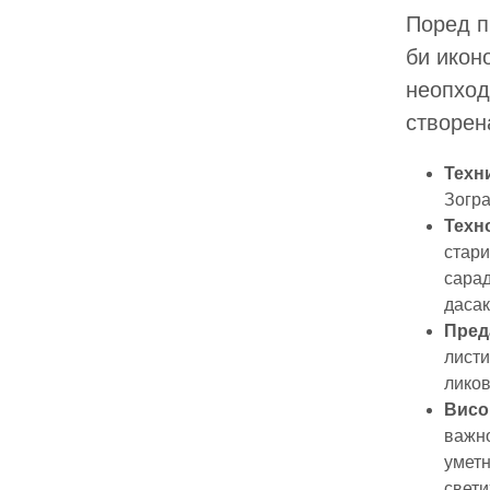
Поред п
би икон
неопход
створен
Техн
Зогра
Техн
стари
сара
дасак
Пред
листи
ликов
Висо
важно
уметн
свети