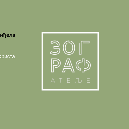
анђела
Христа