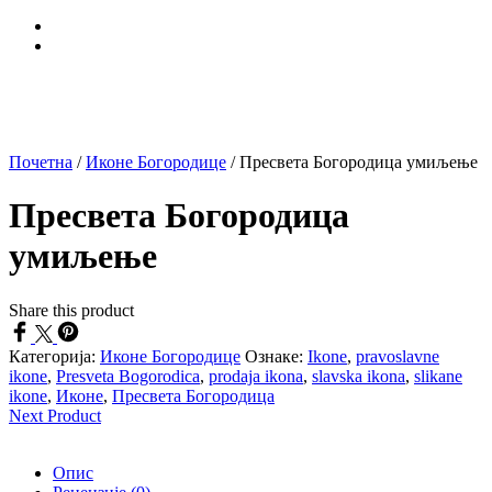
Почетна
/
Иконе Богородице
/
Пресвета Богородица умиљење
Пресвета Богородица
умиљење
Share this product
Категорија:
Иконе Богородице
Ознаке:
Ikone
,
pravoslavne
ikone
,
Presveta Bogorodica
,
prodaja ikona
,
slavska ikona
,
slikane
ikone
,
Иконе
,
Пресвета Богородица
Next Product
Опис