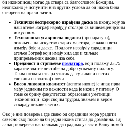
би иконописац могао да ствара са благословом Божијим,
неопходно је испунити низ других услова да би икона била
створена на прави начин:
Технички беспрекорно израђена даска
за икону, коју за
наш атеље Зограф израђују столари са вишедеценијским
искуством.
Технолошки усавршена подлога
(препаратура),
ослоњена на искуство старих мајстора, је важна веза
између боје и даске. Подлогу израђују сарадници
атељеа Зограф који имају хиљаде и хиљаде
припремљених дасака иза себе.
Преданост и стрпљење
позлатара
, који полажу 23,75
каратне златне листиће на добро углачану подлогу.
Таква позлата ствара утисак да су ликови светих
сликани на златној плочи.
Висок ликовни квалитет
(лепота иконе) је ипак прва
међу једнаким по важности када је икона у питању. О
томе се брину факултетски образовани уметници
-иконописци- који својим трудом, знањем и вером
стварају ликове светих.
Ово је низ поверења где свако од сарадника мора урадити
савесно свој посао да би једна икона стигла до домаћина. Тај
ланац поверења настављамо да градимо уз вас и Вашу помоћ