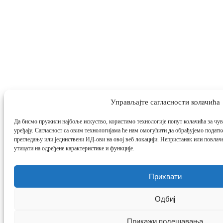
Управљајте сагласности колачића
Да бисмо пружили најбоље искуство, користимо технологије попут колачића за чу
уређају. Сагласност са овим технологијама ће нам омогућити да обрађујемо подат
прегледању или јединствени ИД-ови на овој веб локацији. Непристанак или повлач
утицати на одређене карактеристике и функције.
Прихвати
Одбиј
Прикажи подешавања