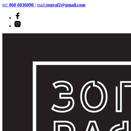
tel:
060 6036090
|
mail:
zograf2@gmail.com