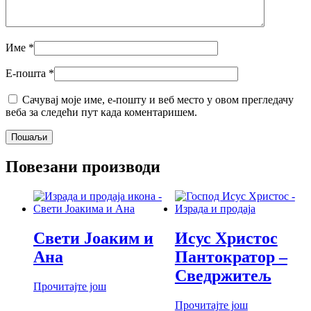
Име
*
Е-пошта
*
Сачувај моје име, е-пошту и веб место у овом прегледачу
веба за следећи пут када коментаришем.
Повезани производи
Свети Јоаким и
Исус Христос
Ана
Пантократор –
Сведржитељ
Прочитајте још
Прочитајте још