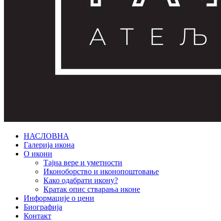
НАСЛОВНА
Галерија икона
О икони
Тајна вере и уметности
Иконоборство и иконопоштовање
Како одабрати икону?
Кратак опис стварања иконе
Информације о цени
Биографија
Контакт