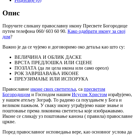
Рецензије (0)
Опис
Поручите сликану православну икону Пресвете Богородице
путем телефона 060/ 603 60 90.
Како одабрати икону за свој
дом
?
Важно је да се чујемо и договоримо око детаља као што су:
ВЕЛИЧИНА И ОБЛИК ДАСКЕ
ВРСТА ПРЕДЛОШКА ИЛИ СЦЕНЕ
ПОЗЛАТА (да ли цела икона или само ореол)
РОК ЗАВРШАВАЊА ИКОНЕ
ПРЕУЗИМАЊЕ ИЛИ ИСПОРУКА
Православне
иконе свих светитеља
, са
пресветом
Богородицом
и Господом нашим
Исусом Христом
израђујемо,
у нашем атељеу Зограф. То радимо са поуздањем у Бога и
великом пажњом. У сваку икону уграђујемо наше знање и
поштовање према ликовима светитеља које изображавамо.
Иконе се сликају уз поштовање канона ( правила) православне
цркве.
Поред православног исповедања вере, као основног услова да