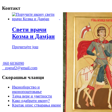
Контакт
Свети врачи
Козма и Дамјан
Прочитајте још
060 6036090
zograf2@gmail.com
Скорашњи чланци
Иконоборство и
иконопоштовање
Тајна вере и уметности
Како одабрати икону?
Кратак опис стварања иконе