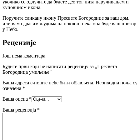
уколико се одлучите да будете део тог низа наручивањем и
куповином икона.
Поручите сликану икону Пресвете Богородице за ваш дом,
или вама драгим људима на поклон, нека она буде ваш прозор
у Небо.
Рецензије
Још нема коментара.
Будите први који ће написати рецензију за „Пресвета
Богородица умиљење“
Ваша адреса е-поште неће бити објављена.
Неопходна поља су
означена
*
Ваша оцена
*
Ваша рецензија
*