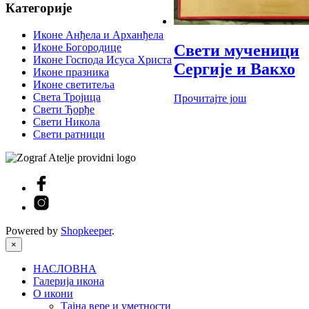
Категорије
Иконе Анђела и Арханђела
Иконе Богородице
Свети мученици
Иконе Господа Исуса Христа
Сергије и Вакхо
Иконе празника
Иконе светитеља
Света Тројица
Прочитајте још
Свети Ђорђе
Свети Никола
Свети ратници
Powered by
Shopkeeper
.
×
НАСЛОВНА
Галерија икона
О икони
Тајна вере и уметности